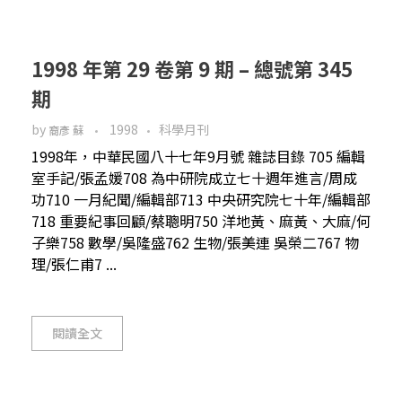
1998 年第 29 卷第 9 期 – 總號第 345
期
by
1998
科學月刊
裔彥 蘇
1998年，中華民國八十七年9月號 雜誌目錄 705 編輯
室手記/張孟媛708 為中研院成立七十週年進言/周成
功710 一月紀聞/編輯部713 中央研究院七十年/編輯部
718 重要紀事回顧/蔡聰明750 洋地黃、麻黃、大麻/何
子樂758 數學/吳隆盛762 生物/張美連 吳榮二767 物
理/張仁甫7 ...
閱讀全文