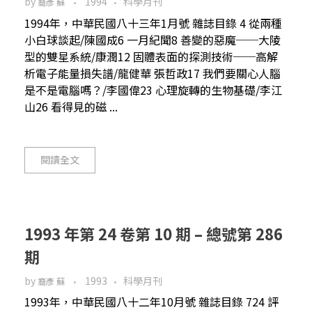
by
1994
科學月刊
裔彥 蘇
1994年，中華民國八十三年1月號 雜誌目錄 4 從兩種
小白球談起/陳國成6 一月紀聞8 善變的惡魔──大陵
型的雙星系統/康潤12 固體表面的探測技術──高解
析電子能量損失譜/龍健華 張哲政17 我們要關心人腦
是不是電腦嗎？/李國偉23 心理旋轉的生物基礎/李江
山26 看得見的磁 ...
閱讀全文
1993 年第 24 卷第 10 期 – 總號第 286
期
by
1993
科學月刊
裔彥 蘇
1993年，中華民國八十二年10月號 雜誌目錄 724 評