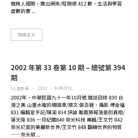
蜘蛛人細胞，撒出網來/程樹德 412 數・生活與學習
虛數的實 ...
閱讀全文
2002 年第 33 卷第 10 期 – 總號第 394
期
by
2002
科學月刊
裔彥 蘇
2002年，中華民國九十一年10月號 雜誌目錄 830 台
灣之美 山重水複的珊瑚潭/撰文 張百器、攝影 傅金福
831 編輯室手記/陳渝 834 評論 颱風預報落差的真相/
葉天降 836 一月紀聞840 奈米科技 專輯/王文竹 842
奈米尺度的美麗新世界/王文竹 848 翻轉世界的物質
——奈米碳 ...