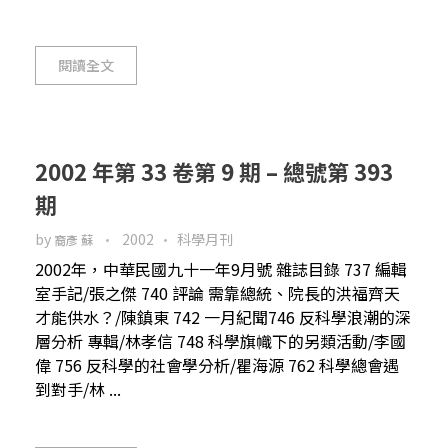
閱讀全文
2002 年第 33 卷第 9 期 – 總號第 393
期
by
2002
科學月刊
裔彥 蘇
2002年，中華民國九十一年9月號 雜誌目錄 737 編輯
室手記/張之傑 740 評論 需靠總統、院長的洪福齊天
才能供水？/陳鎮東 742 一月紀聞746 反科學浪潮的深
層分析 專輯/林孝信 748 科學旗幟下的另類活動/李國
偉 756 反科學的社會學分析/瞿海源 762 科學總會遇
到對手/林 ...