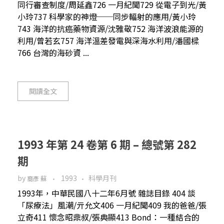
同行審查制度/周延鑫726 一月紀聞729 從電子到光/黃
小玲737 科學家的神燈──同步輻射的應用/黃小玲
743 海洋的抗癌藥物資源/沈雅敬752 海洋波浪能源的
利用/曾若玄757 海洋溫差發電與深海水利用/潘國樑
766 台灣的海砂資 ...
閱讀全文
1993 年第 24 卷第 6 期 – 總號第 282
期
by
1993
科學月刊
裔彥 蘇
1993年，中華民國八十二年6月號 雜誌目錄 404 談
「尿療法」風潮/亓允文406 一月紀聞409 我的爸爸/張
立奇411 懷念昭鼎叔/張典顯413 Bond：一種結合的