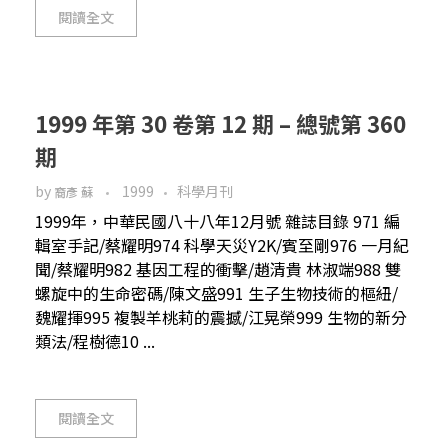
閱讀全文
1999 年第 30 卷第 12 期 – 總號第 360
期
by
1999
科學月刊
裔彥 蘇
1999年，中華民國八十八年12月號 雜誌目錄 971 編
輯室手記/蔡耀明974 科學天災Y2K/賓至剛976 一月紀
聞/蔡耀明982 基因工程的衝擊/趙清貴 林淑端988 雙
螺旋中的生命密碼/陳文盛991 生子生物技術的樞紐/
魏耀揮995 複製羊桃莉的震撼/江晃榮999 生物的新分
類法/程樹德10 ...
閱讀全文