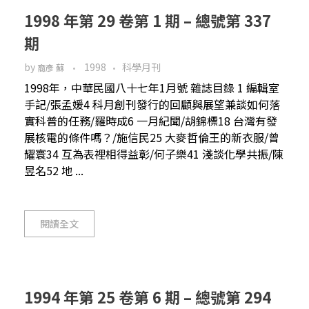
1998 年第 29 卷第 1 期 – 總號第 337
期
by
1998
科學月刊
裔彥 蘇
1998年，中華民國八十七年1月號 雜誌目錄 1 編輯室
手記/張孟媛4 科月創刊發行的回顧與展望兼談如何落
實科普的任務/羅時成6 一月紀聞/胡錦標18 台灣有發
展核電的條件嗎？/施信民25 大麥哲倫王的新衣服/曾
耀寰34 互為表裡相得益彰/何子樂41 淺談化學共振/陳
昱名52 地 ...
閱讀全文
1994 年第 25 卷第 6 期 – 總號第 294