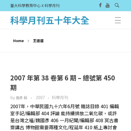
臺大科學教育中心 X 科學月刊
科學月刊五十年大全
Home
王道還
2007 年第 38 卷第 6 期 – 總號第 450
期
by
2007
科學月刊
裔彥 蘇
2007年，中華民國九十六年6月號 雜誌目錄 401 編輯
室手記/編輯部 404 評論 能持續排放二氧化碳，或許
是台灣之福/魏國彥 406 一月紀聞/編輯部 408 冥古書
齋講古 博物館需要兩種文化/程延年 410 紙上專討會