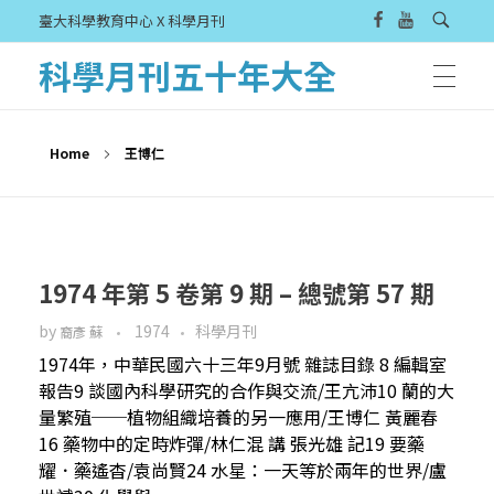
臺大科學教育中心 X 科學月刊
科學月刊五十年大全
Home
王博仁
1974 年第 5 卷第 9 期 – 總號第 57 期
by
1974
科學月刊
裔彥 蘇
1974年，中華民國六十三年9月號 雜誌目錄 8 編輯室
報告9 談國內科學研究的合作與交流/王亢沛10 蘭的大
量繁殖──植物組織培養的另一應用/王博仁 黃麗春
16 藥物中的定時炸彈/林仁混 講 張光雄 記19 要藥
耀．藥遙杳/袁尚賢24 水星：一天等於兩年的世界/盧