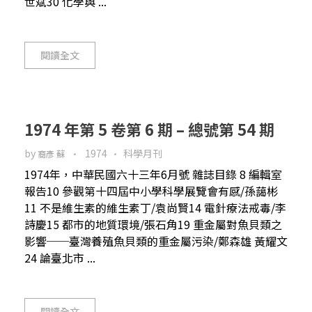
世斌30 化學與 ...
閱讀全文
1974 年第 5 卷第 6 期 – 總號第 54 期
by
1974
科學月刊
裔彥 蘇
1974年，中華民國六十三年6月號 雜誌目錄 8 編輯室
報告10 參觀第十四屆中小學科學展覽會有感/孫藹彬
11 不是維生素的維生素丁/袁尚賢14 電針療法戒毒/李
詩慶15 都市的地質環境/張石角19 重金屬對魚貝類之
影響──臺灣養殖魚貝類的重金屬污染/鄭森雄 黃耀文
24 論臺北市 ...
閱讀全文