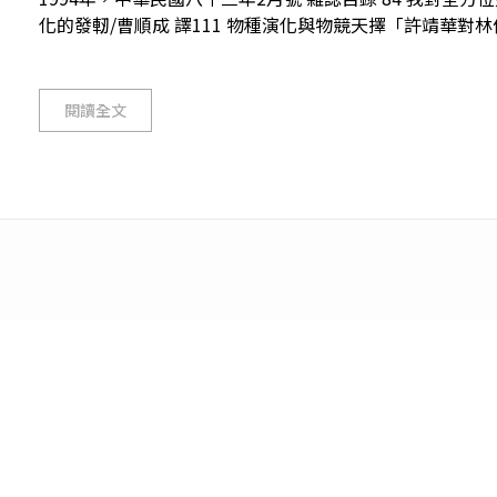
化的發軔/曹順成 譯111 物種演化與物競天擇「許靖華對林俊義」
閱讀全文