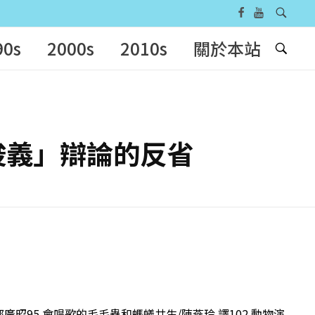
90s
2000s
2010s
關於本站
林俊義」辯論的反省
邵廣昭95 會唱歌的毛毛蟲和螞蟻共生/陳燕玲 譯102 動物演