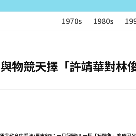
1970s
1980s
19
 物種演化與物競天擇「許靖華對
位通識教育的看法/馬志欽87 一月紀聞89 一探「祕雕魚」的成因/