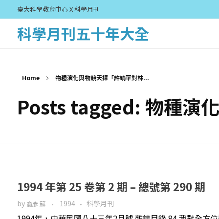
臺大科學教育中心 X 科學月刊
科學月刊五十年大全
Home
物種演化與物競天擇「許靖華對林...
Posts tagged:
1994 年第 25 卷第 2 期 – 總號第 290 期
by
1994
科學月刊
裔彥 蘇
1994年，中華民國八十三年2月號 雜誌目錄 84 我對全方