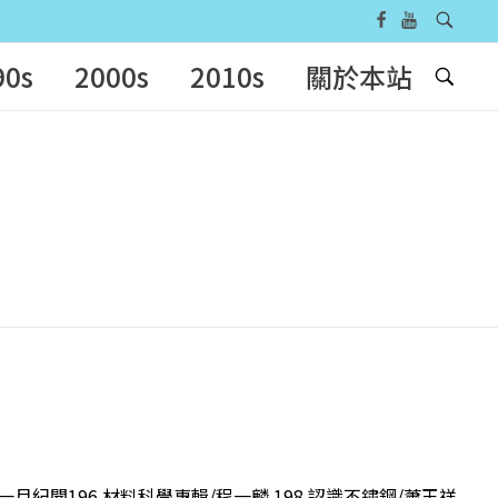
90s
2000s
2010s
關於本站
一月紀聞196 材料科學專輯/程一麟 198 認識不鏽鋼/蕭玉祥