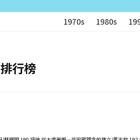
1970s
1980s
19
學家排行榜
/蔡耀明 190 評論 從大處著眼—談宏觀理念的建立/馬志欽 192 