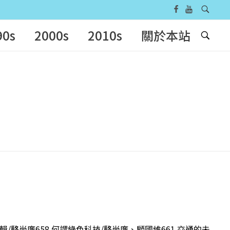
90s
2000s
2010s
關於本站
輯/駱尚廉658 何謂綠色科技/駱尚廉、顧國維661 交通的未