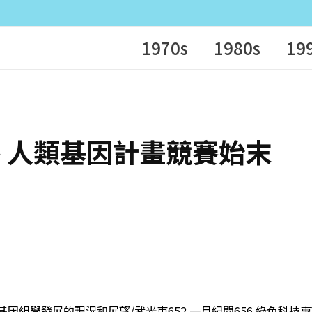
1970s
1980s
19
焦點報導 人類基因計畫競賽始末
類基因組學發展的現況和展望/武光東652 一月紀聞656 綠色科技專