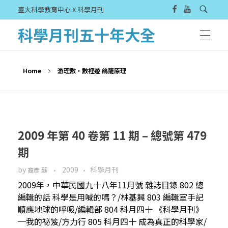
臺大科學教育中心 X 科學月刊
科學月刊五十年大全
Home
游理數・數裡遊 鴿籠原理
2009 年第 40 卷第 11 期 – 總號第 479
期
by
2009
科學月刊
裔彥 蘇
2009年，中華民國九十八年11月號 雜誌目錄 802 總
編輯的話 科學是用喊的嗎？/林基興 803 編輯室手記
順應地球的呼吸/編輯部 804 科月四十 《科學月刊》
─我的祕笈/方力行 805 科月四十 成為真正的科學家/