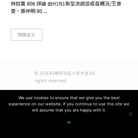
林妏霙 806 評論 由H1N1新型流感談疫苗概況/王意
雯、張仲明 80 ...
閱讀全文
© 2026 科學月刊五十年大全 All
rights reserved.
We use cookies to ensure that we give you the best
experience on our website. If you continue to use this site we
will assume that you are happy with it.
Ok