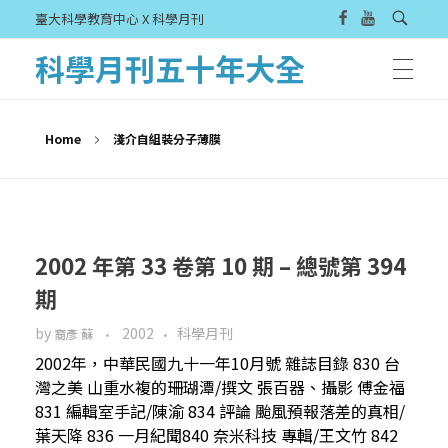
臺大科學教育中心 X 科學月刊
科學月刊五十年大全
Home
淺介自組裝分子薄膜
2002 年第 33 卷第 10 期 – 總號第 394
期
by
2002
科學月刊
裔彥 蘇
2002年，中華民國九十一年10月號 雜誌目錄 830 台
灣之美 山重水複的珊瑚潭/撰文 張百器、攝影 傅金福
831 編輯室手記/陳渝 834 評論 颱風預報落差的真相/
葉天降 836 一月紀聞840 奈米科技 專輯/王文竹 842