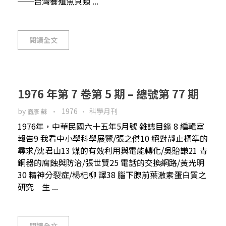
──台灣養殖魚貝類 ...
閱讀全文
1976 年第 7 卷第 5 期 – 總號第 77 期
by
1976
科學月刊
裔彥 蘇
1976年，中華民國六十五年5月號 雜誌目錄 8 編輯室
報告9 我看中小學科學展覽/張之傑10 絕對靜止標準的
尋求/沈君山13 煤的有效利用與電能轉化/吳貽謙21 青
銅器的腐蝕與防治/張世賢25 電話的交換網路/黃光明
30 精神分裂症/楊杞柳 譯38 腦下腺前葉激素蛋白質之
研究 生 ...
閱讀全文