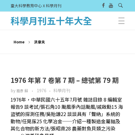
臺大科學教育中心 X 科學月刊
科學月刊五十年大全
Home
洪章夫
1976 年第 7 卷第 7 期 – 總號第 79 期
by
1976
科學月刊
裔彥 蘇
1976年，中華民國六十五年7月號 雜誌目錄 8 編輯室
報告9 談考試/張石角10 颱風季內話颱風/戚啟勳15 海
盜號的探測任務/吳貽謙22 談談具有「聲納」系統的
動物/任晃蓀25 化學冶金──介紹一種製造金屬鈾及
其化合物的新方法/張昭鼎28 農藥對魚貝類之污染