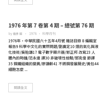
1976 年第 7 卷第 4 期 – 總號第 76 期
by
1976
科學月刊
裔彥 蘇
1976年，中華民國六十五年4月號 雜誌目錄 8 編輯室
報告9 科學中文化的實際問題/劉廣定10 煤的氣化與液
化技術/吳貽謙17 電子數字顯示器/郭正邦 改寫23 人
體內的時鐘/范永達 譯30 非破壞性檢驗/鄧克俊 節譯
35 鋼鐵組織的變異/廖謙齡41 不銹鋼發展簡史/黃包44
細胞怎麼 ...
閱讀全文