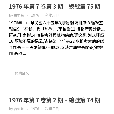
1976 年第 7 卷第 3 期 – 總號第 75 期
by
1976
科學月刊
裔彥 蘇
1976年，中華民國六十五年3月號 雜誌目錄 8 編輯室
報告9 「神秘」與「科學」/李怡嚴11 植物病害診斷之
研究/朱家彬14 植物毒質與植物疾病/梁文進 謝式坢鈺
18 頑強不屈的昆蟲/古德業 辛竹英22 水稻毒素病的媒
介昆蟲－－黑尾葉蟬/王順成26 談倉庫害蟲問題/謝豐
國 高穗 ...
閱讀全文
1976 年第 7 卷第 2 期 – 總號第 74 期
by
1976
科學月刊
裔彥 蘇