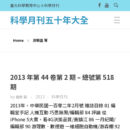
臺大科學教育中心 X 科學月刊
科學月刊五十年大全
Home
洪明昌 等
2013 年第 44 卷第 2 期 – 總號第 518
期
by
2013
科學月刊
裔彥 蘇
2013年，中華民國一百零二年2月號 雜誌目錄 81 編
輯室手記 人機互動 巧思無限/編輯部 84 評論 從
iPhone 5大賣，看4G決策品質/黃鎮江 86 一月紀聞/
編輯部 90 游理數．數裡遊 一維細胞自動機/游森棚 92