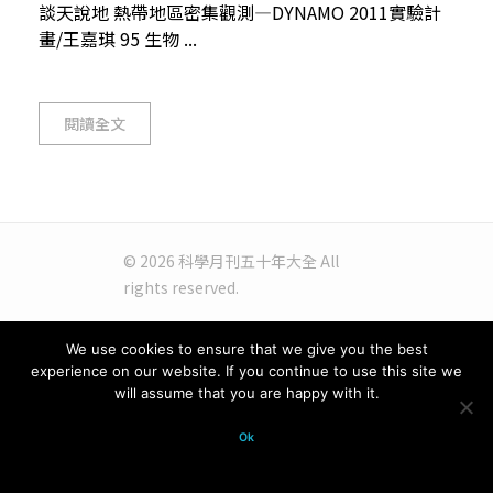
談天說地 熱帶地區密集觀測—DYNAMO 2011實驗計
畫/王嘉琪 95 生物 ...
閱讀全文
© 2026 科學月刊五十年大全 All
rights reserved.
We use cookies to ensure that we give you the best
experience on our website. If you continue to use this site we
will assume that you are happy with it.
Ok