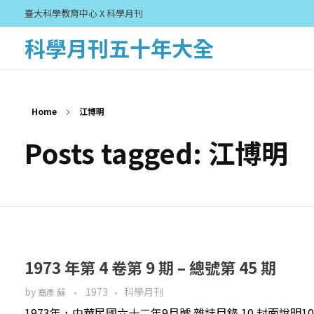
臺大科學教育中心 X 科學月刊
科學月刊五十年大全
Home
江博明
Posts tagged: 江博明
1973 年第 4 卷第 9 期 – 總號第 45 期
by
1973
科學月刊
裔彥 蘇
1973年，中華民國六十二年9月號 雜誌目錄 10 封面說明