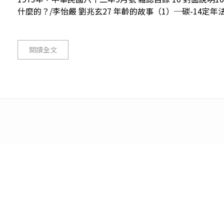
什麼的？/李怡嚴 劉兆玄27 年齡的故事（1）─碳-14定年法/
閱讀全文