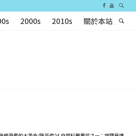
90s
2000s
2010s
關於本站
隊─海權爭霸的大革命/陳英俊24 自然科學叢談之一：物理是講