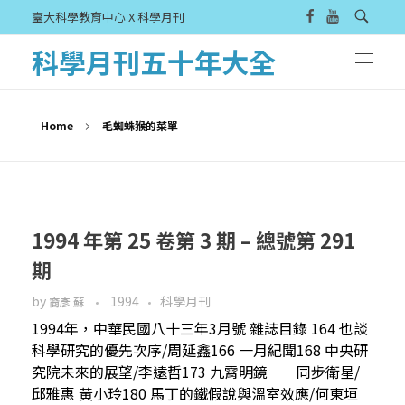
臺大科學教育中心 X 科學月刊
科學月刊五十年大全
Home
毛蜘蛛猴的菜單
1994 年第 25 卷第 3 期 – 總號第 291
期
by
1994
科學月刊
裔彥 蘇
1994年，中華民國八十三年3月號 雜誌目錄 164 也談
科學研究的優先次序/周延鑫166 一月紀聞168 中央研
究院未來的展望/李遠哲173 九霄明鏡──同步衛星/
邱雅惠 黃小玲180 馬丁的鐵假說與溫室效應/何東垣