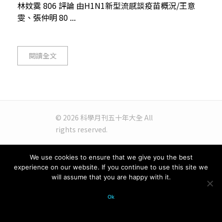
林妏霙 806 評論 由H1N1新型流感談疫苗概況/王意
雯、張仲明 80 ...
閱讀全文
© 2026 科學月刊五十年大全 All
rights reserved.
We use cookies to ensure that we give you the best
experience on our website. If you continue to use this site we
will assume that you are happy with it.
Ok