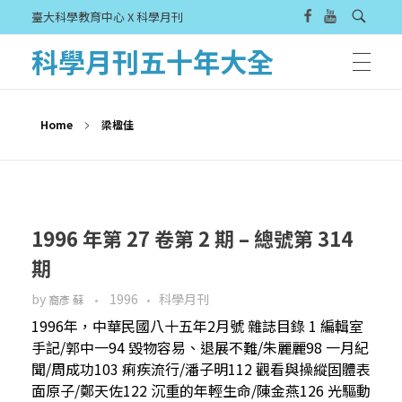
臺大科學教育中心 X 科學月刊
科學月刊五十年大全
Home
梁楹佳
1996 年第 27 卷第 2 期 – 總號第 314
期
by
1996
科學月刊
裔彥 蘇
1996年，中華民國八十五年2月號 雜誌目錄 1 編輯室
手記/郭中一94 毀物容易、退展不難/朱麗麗98 一月紀
聞/周成功103 痢疾流行/潘子明112 觀看與操縱固體表
面原子/鄭天佐122 沉重的年輕生命/陳金燕126 光驅動