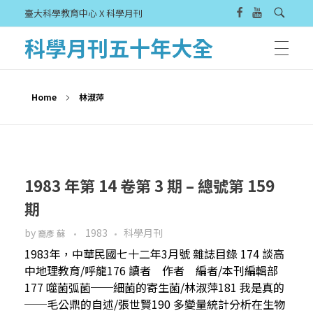
臺大科學教育中心 X 科學月刊
科學月刊五十年大全
Home
林淑萍
1983 年第 14 卷第 3 期 – 總號第 159
期
by
1983
科學月刊
裔彥 蘇
1983年，中華民國七十二年3月號 雜誌目錄 174 談高
中地理教育/呼龍176 讀者 作者 編者/本刊編輯部
177 噬菌弧菌──細菌的寄生菌/林淑萍181 我是真的
──毛公鼎的自述/張世賢190 多變量統計分析在生物