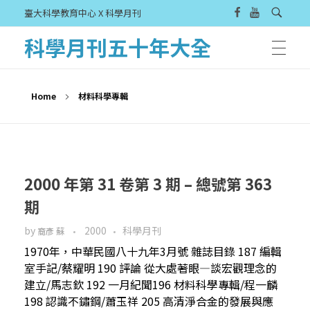
臺大科學教育中心 X 科學月刊
科學月刊五十年大全
Home
材料科學專輯
2000 年第 31 卷第 3 期 – 總號第 363
期
by
2000
科學月刊
裔彥 蘇
1970年，中華民國八十九年3月號 雜誌目錄 187 編輯
室手記/蔡耀明 190 評論 從大處著眼—談宏觀理念的
建立/馬志欽 192 一月紀聞196 材料科學專輯/程一麟
198 認識不鏽鋼/蕭玉祥 205 高清淨合金的發展與應