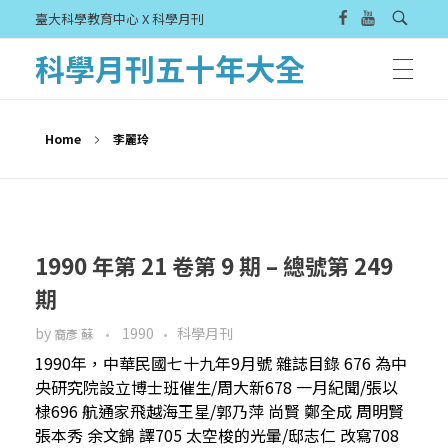
臺大科學教育中心 X 科學月刊
科學月刊五十年大全
Home
李麗玲
1990 年第 21 卷第 9 期 – 總號第 249
期
by
1990
科學月刊
裔彥 蘇
1990年，中華民國七十九年9月號 雜誌目錄 676 為中
央研究院設立博士班催生/周大新678 一月紀聞/張以
棣696 航通家飛越海王星/郭乃萍 尚賢 鄭全成 周明賢
張本秀 余文錦 譯705 太空梭的光暈/邸志仁 改寫708