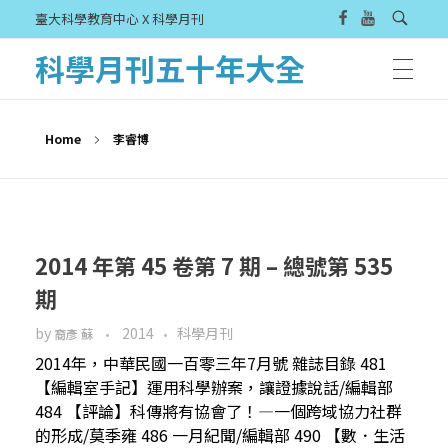
臺大科學教育中心 X 科學月刊
科學月刊五十年大全
Home
李睿博
2014 年第 45 卷第 7 期 – 總號第 535
期
by
2014
科學月刊
裔彥 蘇
2014年，中華民國一百零三年7月號 雜誌目錄 481
【編輯室手記】運用科學辦案，讓證據說話/編輯部
484 【評論】科傳將有協會了！—一個跨域協力社群
的形成/莫季雍 486 一月紀聞/編輯部 490 【數．生活