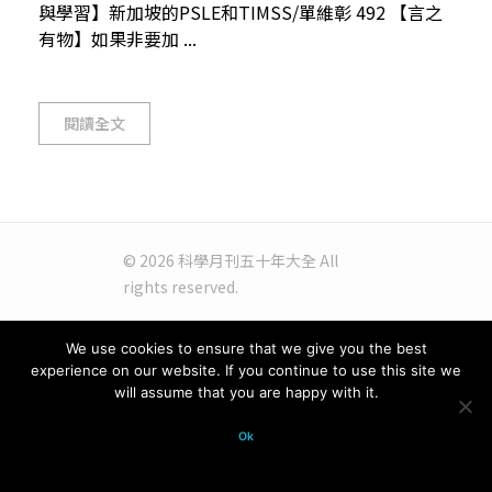
與學習】新加坡的PSLE和TIMSS/單維彰 492 【言之
有物】如果非要加 ...
閱讀全文
© 2026 科學月刊五十年大全 All
rights reserved.
We use cookies to ensure that we give you the best
experience on our website. If you continue to use this site we
will assume that you are happy with it.
Ok