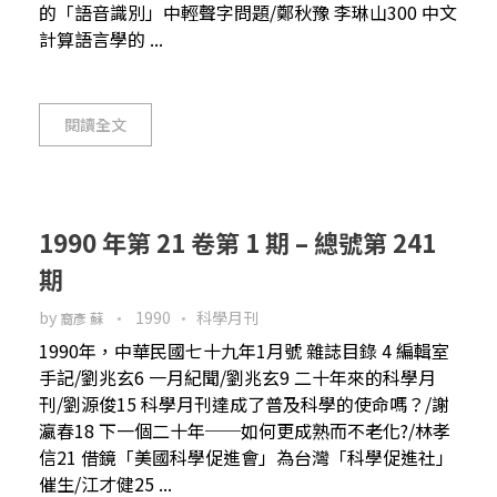
的「語音識別」中輕聲字問題/鄭秋豫 李琳山300 中文
計算語言學的 ...
閱讀全文
1990 年第 21 卷第 1 期 – 總號第 241
期
by
1990
科學月刊
裔彥 蘇
1990年，中華民國七十九年1月號 雜誌目錄 4 編輯室
手記/劉兆玄6 一月紀聞/劉兆玄9 二十年來的科學月
刊/劉源俊15 科學月刊達成了普及科學的使命嗎？/謝
瀛春18 下一個二十年──如何更成熟而不老化?/林孝
信21 借鏡「美國科學促進會」為台灣「科學促進社」
催生/江才健25 ...