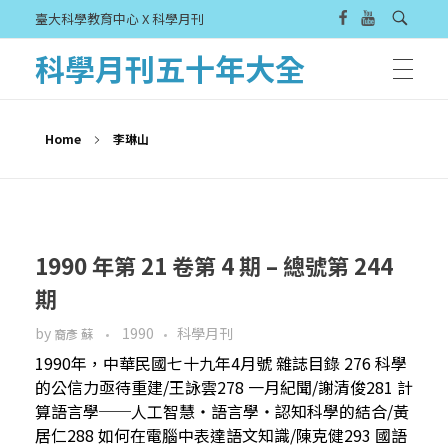
臺大科學教育中心 X 科學月刊
科學月刊五十年大全
Home
李琳山
1990 年第 21 卷第 4 期 – 總號第 244
期
by
1990
科學月刊
裔彥 蘇
1990年，中華民國七十九年4月號 雜誌目錄 276 科學
的公信力亟待重建/王詠雲278 一月紀聞/謝清俊281 計
算語言學──人工智慧‧語言學‧認知科學的結合/黃
居仁288 如何在電腦中表達語文知識/陳克健293 國語