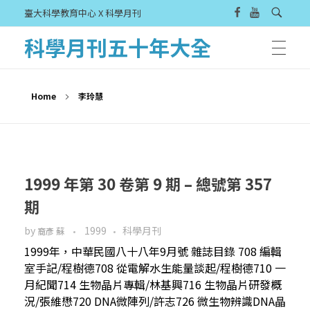
臺大科學教育中心 X 科學月刊
科學月刊五十年大全
Home
李玲慧
1999 年第 30 卷第 9 期 – 總號第 357
期
by
1999
科學月刊
裔彥 蘇
1999年，中華民國八十八年9月號 雜誌目錄 708 編輯
室手記/程樹德708 從電解水生能量談起/程樹德710 一
月紀聞714 生物晶片專輯/林基興716 生物晶片研發概
況/張維懋720 DNA微陣列/許志726 微生物辨識DNA晶