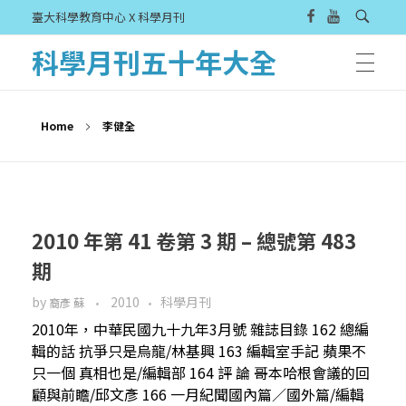
臺大科學教育中心 X 科學月刊
科學月刊五十年大全
Home
李健全
2010 年第 41 卷第 3 期 – 總號第 483
期
by
2010
科學月刊
裔彥 蘇
2010年，中華民國九十九年3月號 雜誌目錄 162 總編
輯的話 抗爭只是烏龍/林基興 163 編輯室手記 蘋果不
只一個 真相也是/編輯部 164 評 論 哥本哈根會議的回
顧與前瞻/邱文彥 166 一月紀聞國內篇／國外篇/編輯