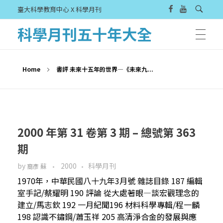
臺大科學教育中心 X 科學月刊
科學月刊五十年大全
Home
書評 未來十五年的世界—《未來九...
2000 年第 31 卷第 3 期 – 總號第 363
期
by
2000
科學月刊
裔彥 蘇
1970年，中華民國八十九年3月號 雜誌目錄 187 編輯
室手記/蔡耀明 190 評論 從大處著眼—談宏觀理念的
建立/馬志欽 192 一月紀聞196 材料科學專輯/程一麟
198 認識不鏽鋼/蕭玉祥 205 高清淨合金的發展與應