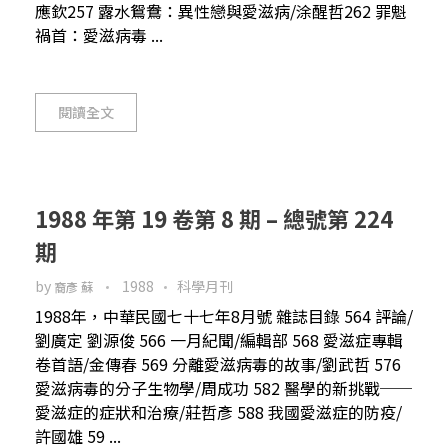
應欽257 露水鴛鴦：異性戀與愛滋病/涂醒哲262 罪魁
禍首：愛滋病毒 ...
閱讀全文
1988 年第 19 卷第 8 期 – 總號第 224
期
by
1988
科學月刊
裔彥 蘇
1988年，中華民國七十七年8月號 雜誌目錄 564 評論/
劉廣定 劉源俊 566 一月紀聞/編輯部 568 愛滋症專輯
卷首語/金傳春 569 分離愛滋病毒的故事/劉武哲 576
愛滋病毒的分子生物學/周成功 582 醫學的新挑戰──
愛滋症的症狀和治療/莊哲彥 588 我國愛滋症的防疫/
許國雄 59 ...