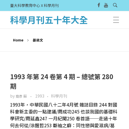
臺大科學教育中心 X 科學月刊
科學月刊五十年大全
Home
晏涵文
1993 年第 24 卷第 4 期 – 總號第 280
期
by
1993
科學月刊
裔彥 蘇
1993年，中華民國八十二年4月號 雜誌目錄 244 對國
科會新主委的一點建議/周成功245 也談我國的基礎科
學研究/周延鑫247 一月紀聞250 卷首語──走過十年
何去何從/涂醒哲253 斷袖之癖：同性戀與愛滋病/葛