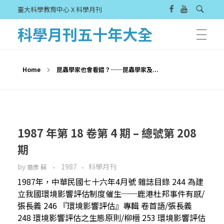
臺大科學教育中心 X 科學月刊
科學月刊五十年大全
Home
昆蟲學家也會看錯？──昆蟲學家及...
1987 年第 18 卷第 4 期 – 總號第 208
期
by
1987
科學月刊
裔彥 蘇
1987年，中華民國七十六年4月號 雜誌目錄 244 為建
立我國環境影響評估制度催生──鹿港杜邦事件有感/
張長義 246 『環境影響評估』專輯 卷首語/張長義
248 環境影響評估之生態原則/柳榗 253 環境影響評估