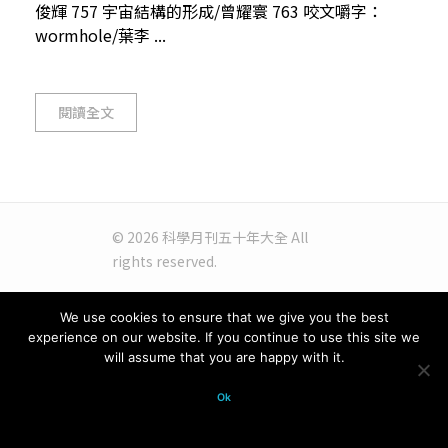
俊輝 757 宇宙結構的形成/曾耀寰 763 咬文嚼字：
wormhole/葉李 ...
閱讀全文
© 2026 科學月刊五十年大全 All
rights reserved.
We use cookies to ensure that we give you the best
experience on our website. If you continue to use this site we
will assume that you are happy with it.
Ok