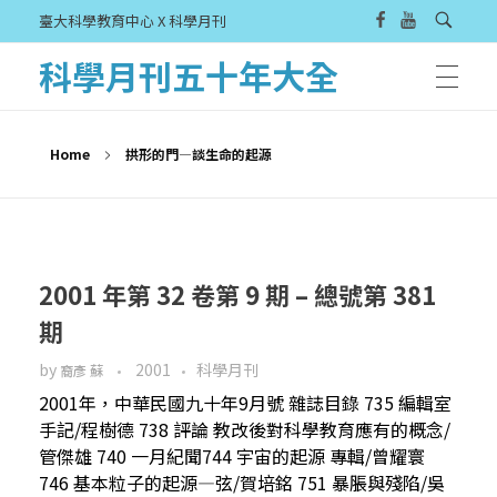
臺大科學教育中心 X 科學月刊
科學月刊五十年大全
Home
拱形的門—談生命的起源
2001 年第 32 卷第 9 期 – 總號第 381
期
by
2001
科學月刊
裔彥 蘇
2001年，中華民國九十年9月號 雜誌目錄 735 編輯室
手記/程樹德 738 評論 教改後對科學教育應有的概念/
管傑雄 740 一月紀聞744 宇宙的起源 專輯/曾耀寰
746 基本粒子的起源—弦/賀培銘 751 暴脹與殘陷/吳