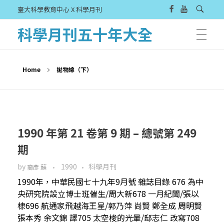
臺大科學教育中心 X 科學月刊
科學月刊五十年大全
Home
拋物線（下）
1990 年第 21 卷第 9 期 – 總號第 249
期
by
1990
科學月刊
裔彥 蘇
1990年，中華民國七十九年9月號 雜誌目錄 676 為中
央研究院設立博士班催生/周大新678 一月紀聞/張以
棣696 航通家飛越海王星/郭乃萍 尚賢 鄭全成 周明賢
張本秀 余文錦 譯705 太空梭的光暈/邸志仁 改寫708