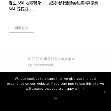
春生 658 地磁現象──記錄地球活動的磁帶/李德貴
664 從石刀、 ...
閱讀全文
© 2026 科學月刊五十年大全 All
rights reserved.
We use cookies to ensure that we give you the best
experience on our website. If you continue to use this site we
will assume that you are happy with it.
Ok