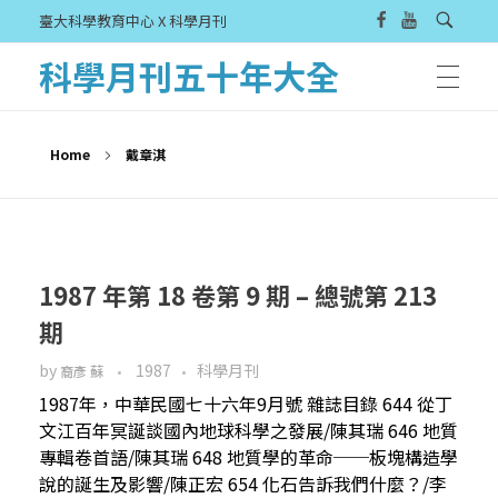
臺大科學教育中心 X 科學月刊
科學月刊五十年大全
Home
戴章淇
1987 年第 18 卷第 9 期 – 總號第 213
期
by
1987
科學月刊
裔彥 蘇
1987年，中華民國七十六年9月號 雜誌目錄 644 從丁
文江百年冥誕談國內地球科學之發展/陳其瑞 646 地質
專輯卷首語/陳其瑞 648 地質學的革命──板塊構造學
說的誕生及影響/陳正宏 654 化石告訴我們什麼？/李