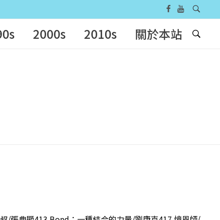
90s
2000s
2010s
關於本站
叔/張典顯413 Bond：一種結合的力量/劉康克417 憶恩師/