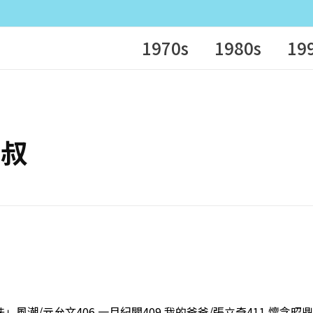
1970s
1980s
19
鼎叔
」風潮/亓允文406 一月紀聞409 我的爸爸/張立奇411 懷念昭鼎