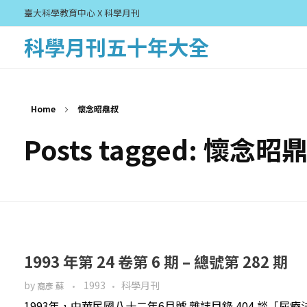
臺大科學教育中心 X 科學月刊
科學月刊五十年大全
Home
懷念昭鼎叔
Posts tagged: 懷念昭
1993 年第 24 卷第 6 期 – 總號第 282 期
by
1993
科學月刊
裔彥 蘇
1993年，中華民國八十二年6月號 雜誌目錄 404 談「尿療法