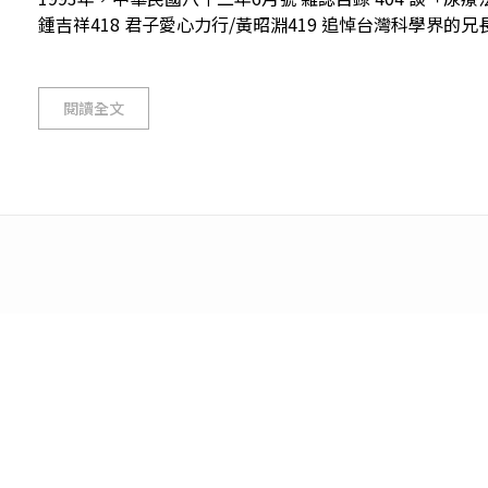
鍾吉祥418 君子愛心力行/黃昭淵419 追悼台灣科學界的兄長/
閱讀全文