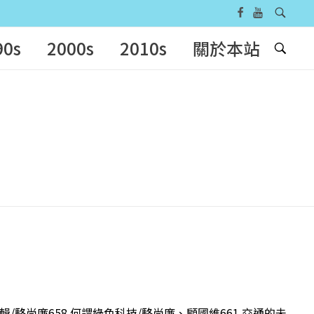
90s
2000s
2010s
關於本站
輯/駱尚廉658 何謂綠色科技/駱尚廉、顧國維661 交通的未