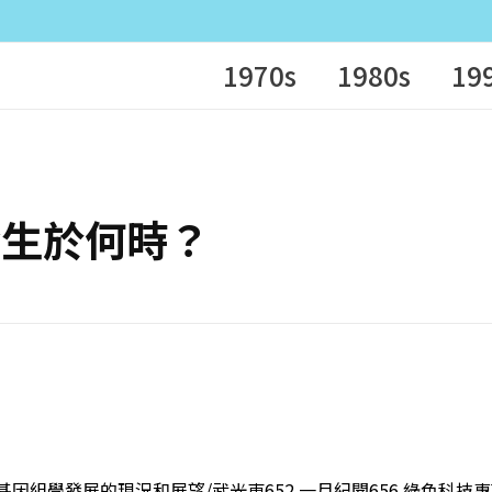
1970s
1980s
19
滋病發生於何時？
類基因組學發展的現況和展望/武光東652 一月紀聞656 綠色科技專