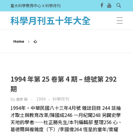
臺大科學教育中心 X 科學月刊
科學月刊五十年大全
Home
心
1994 年第 25 卷第 4 期 – 總號第 292
期
by
1994
科學月刊
裔彥 蘇
1994年，中華民國八十三年4月號 雜誌目錄 244 談掄
才取士與教育改革/陳國成246 一月紀聞248 另闢史學
天地的學者──杜正勝先生/本刊編輯部 整理256 心、
葛德爾與複雜度（下）/李國偉264 恆星的童年/曾耀