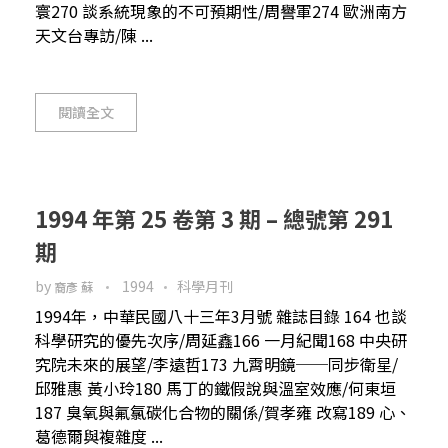
寰270 談系統現象的不可預期性/周譽軍274 歐洲南方
天文台專訪/陳 ...
閱讀全文
1994 年第 25 卷第 3 期 – 總號第 291
期
by
1994
科學月刊
裔彥 蘇
1994年，中華民國八十三年3月號 雜誌目錄 164 也談
科學研究的優先次序/周延鑫166 一月紀聞168 中央研
究院未來的展望/李遠哲173 九霄明鏡──同步衛星/
邱雅惠 黃小玲180 馬丁的鐵假說與溫室效應/何東垣
187 臭氧與氟氯碳化合物的關係/賀孝雍 改寫189 心、
葛德爾與複雜度 ...