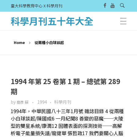
臺大科學教育中心 X 科學月刊
科學月刊五十年大全
Home
從兩種小白球談起
1994 年第 25 卷第 1 期 – 總號第 289
期
by
1994
科學月刊
裔彥 蘇
1994年，中華民國八十三年1月號 雜誌目錄 4 從兩種
小白球談起/陳國成6 一月紀聞8 善變的惡魔──大陵
型的雙星系統/康潤12 固體表面的探測技術──高解
析電子能量損失譜/龍健華 張哲政17 我們要關心人腦