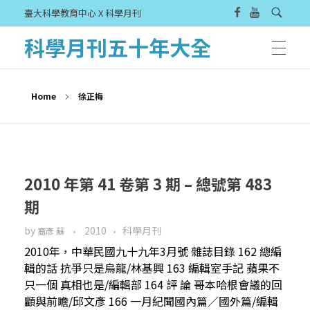
臺大科學教育中心 X 科學月刊
科學月刊五十年大全
Home
徐正梅
2010 年第 41 卷第 3 期 – 總號第 483
期
by
2010
科學月刊
裔彥 蘇
2010年，中華民國九十九年3月號 雜誌目錄 162 總編
輯的話 抗爭只是烏龍/林基興 163 編輯室手記 蘋果不
只一個 真相也是/編輯部 164 評 論 哥本哈根會議的回
顧與前瞻/邱文彥 166 一月紀聞國內篇／國外篇/編輯