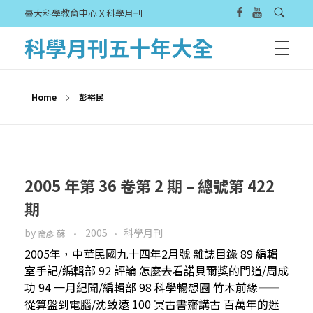
臺大科學教育中心 X 科學月刊
科學月刊五十年大全
Home
彭裕民
2005 年第 36 卷第 2 期 – 總號第 422
期
by
2005
科學月刊
裔彥 蘇
2005年，中華民國九十四年2月號 雜誌目錄 89 編輯
室手記/編輯部 92 評論 怎麼去看諾貝爾獎的門道/周成
功 94 一月紀聞/編輯部 98 科學暢想園 竹木前緣——
從算盤到電腦/沈致遠 100 冥古書齋講古 百萬年的迷