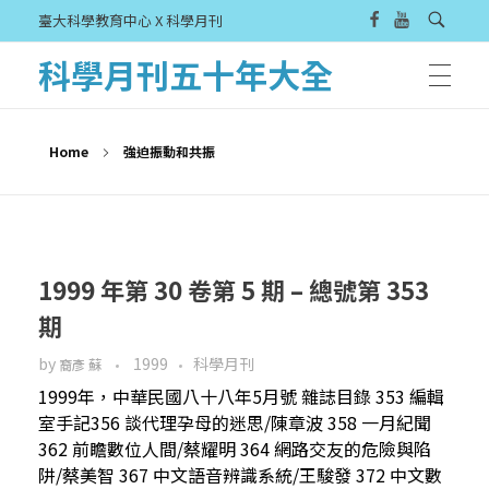
臺大科學教育中心 X 科學月刊
科學月刊五十年大全
Home
強迫振動和共振
1999 年第 30 卷第 5 期 – 總號第 353
期
by
1999
科學月刊
裔彥 蘇
1999年，中華民國八十八年5月號 雜誌目錄 353 編輯
室手記356 談代理孕母的迷思/陳章波 358 一月紀聞
362 前瞻數位人間/蔡耀明 364 網路交友的危險與陷
阱/蔡美智 367 中文語音辨識系統/王駿發 372 中文數