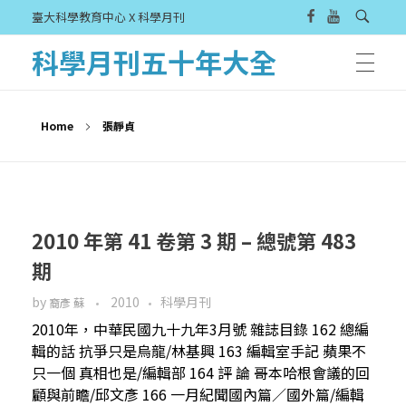
臺大科學教育中心 X 科學月刊
科學月刊五十年大全
Home
張靜貞
2010 年第 41 卷第 3 期 – 總號第 483
期
by
2010
科學月刊
裔彥 蘇
2010年，中華民國九十九年3月號 雜誌目錄 162 總編
輯的話 抗爭只是烏龍/林基興 163 編輯室手記 蘋果不
只一個 真相也是/編輯部 164 評 論 哥本哈根會議的回
顧與前瞻/邱文彥 166 一月紀聞國內篇／國外篇/編輯