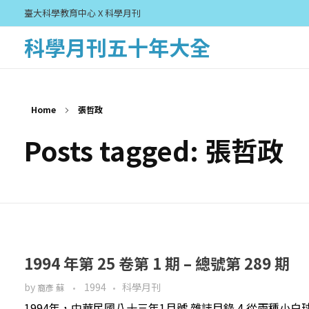
臺大科學教育中心 X 科學月刊
科學月刊五十年大全
Home
張哲政
Posts tagged: 張哲政
1994 年第 25 卷第 1 期 – 總號第 289 期
by
1994
科學月刊
裔彥 蘇
1994年，中華民國八十三年1月號 雜誌目錄 4 從兩種小