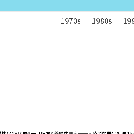
1970s
1980s
19
白球談起/陳國成6 一月紀聞8 善變的惡魔──大陵型的雙星系統/