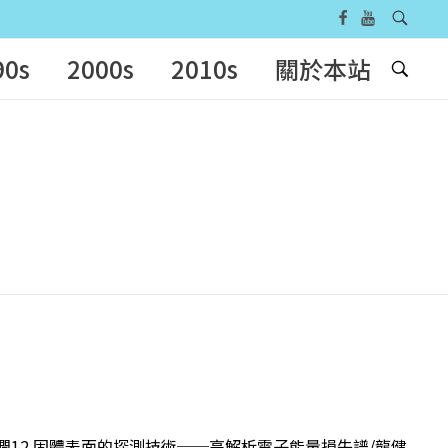
90s
2000s
2010s
關於本站
康潤12 固體表面的探測技術──高解析電子能量損失譜/龍健