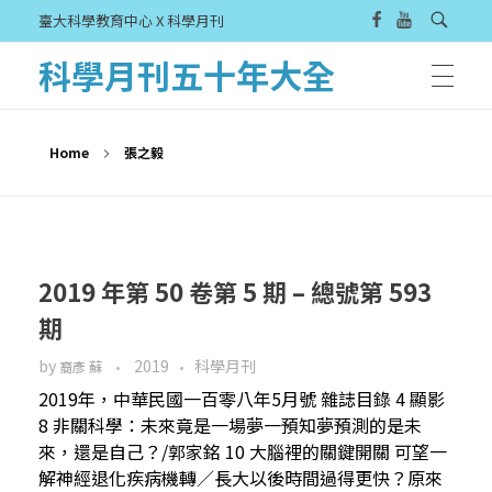
臺大科學教育中心 X 科學月刊
科學月刊五十年大全
Home
張之毅
2019 年第 50 卷第 5 期 – 總號第 593
期
by
2019
科學月刊
裔彥 蘇
2019年，中華民國一百零八年5月號 雜誌目錄 4 顯影
8 非關科學：未來竟是一場夢一預知夢預測的是未
來，還是自己？/郭家銘 10 大腦裡的關鍵開關 可望一
解神經退化疾病機轉／長大以後時間過得更快？原來