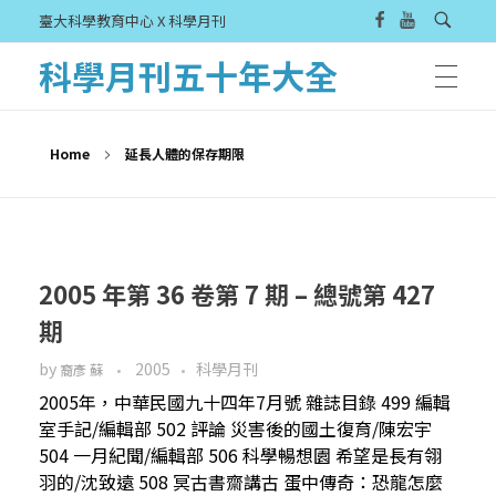
臺大科學教育中心 X 科學月刊
科學月刊五十年大全
Home
延長人體的保存期限
2005 年第 36 卷第 7 期 – 總號第 427
期
by
2005
科學月刊
裔彥 蘇
2005年，中華民國九十四年7月號 雜誌目錄 499 編輯
室手記/編輯部 502 評論 災害後的國土復育/陳宏宇
504 一月紀聞/編輯部 506 科學暢想園 希望是長有翎
羽的/沈致遠 508 冥古書齋講古 蛋中傳奇：恐龍怎麼