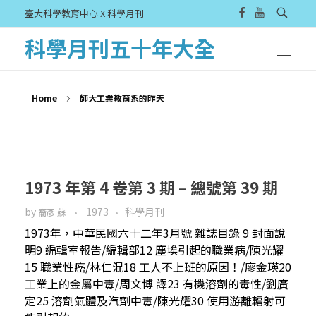
臺大科學教育中心 X 科學月刊
科學月刊五十年大全
Home
師大工業教育系的昨天
1973 年第 4 卷第 3 期 – 總號第 39 期
by
1973
科學月刊
裔彥 蘇
1973年，中華民國六十二年3月號 雜誌目錄 9 封面說
明9 編輯室報告/編輯部12 塵埃引起的職業病/陳光耀
15 職業性癌/林仁混18 工人不上班的原因！/廖金瑛20
工業上的金屬中毒/周文博 譯23 有機溶劑的毒性/劉廣
定25 溶劑氣體及汽劑中毒/陳光耀30 使用游離輻射可