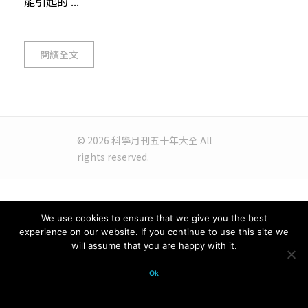
能引起的 ...
閱讀全文
© 2026 科學月刊五十年大全 All
rights reserved.
We use cookies to ensure that we give you the best
experience on our website. If you continue to use this site we
will assume that you are happy with it.
Ok