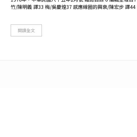
竹/陳明義 譯33 梅/吳慶煌37 感應線圈的興衰/陳宏步 譯44
閱讀全文