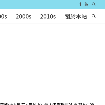
90s
2000s
2010s
關於本站
容體/松本博 荒木宏昌 谷山紘太郎 鄭瑞棠26 松/郭長生29