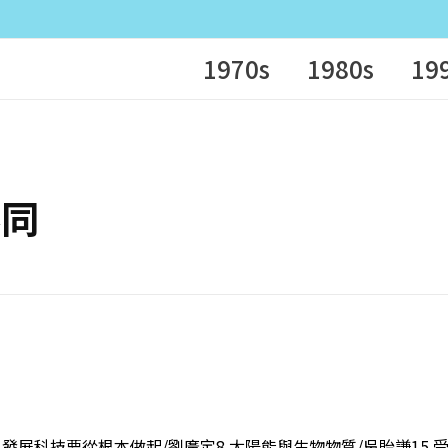
1970s
1980s
19
不同
 發展科技要從根本做起/劉廣定8 太陽能與生物物質/吳貽謙15 受