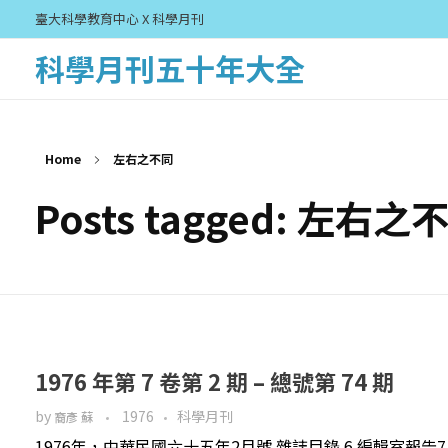
臺大科學教育中心 X 科學月刊
科學月刊五十年大全
Home
左右之不同
Posts tagged: 左右之
1976 年第 7 卷第 2 期 – 總號第 74 期
by
1976
科學月刊
裔彥 蘇
1976年，中華民國六十五年2月號 雜誌目錄 6 編輯室報告7