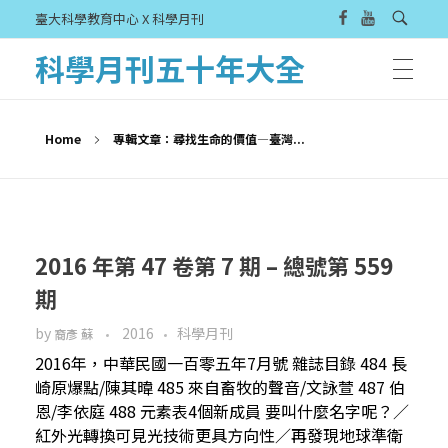
臺大科學教育中心 X 科學月刊
科學月刊五十年大全
Home
專輯文章：尋找生命的價值—臺灣...
2016 年第 47 卷第 7 期 – 總號第 559
期
by
2016
科學月刊
裔彥 蘇
2016年，中華民國一百零五年7月號 雜誌目錄 484 長
崎原爆點/陳其暐 485 來自畜牧的聲音/文詠萱 487 伯
恩/李依庭 488 元素表4個新成員 要叫什麼名字呢？／
紅外光轉換可見光技術更具方向性／再發現地球準衛