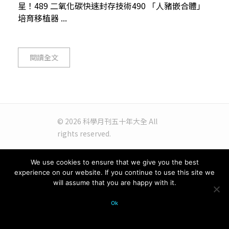
星！489 二氧化碳快速封存技術490 「人豬嵌合體」
培育移植器 ...
閱讀全文
© 2026 科學月刊五十年大全 All
rights reserved.
We use cookies to ensure that we give you the best
experience on our website. If you continue to use this site we
will assume that you are happy with it.
Ok