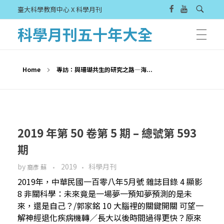
臺大科學教育中心 X 科學月刊
科學月刊五十年大全
Home
專訪：與珊瑚共生的研究之路—海...
2019 年第 50 卷第 5 期 – 總號第 593
期
by
2019
科學月刊
裔彥 蘇
2019年，中華民國一百零八年5月號 雜誌目錄 4 顯影
8 非關科學：未來竟是一場夢一預知夢預測的是未
來，還是自己？/郭家銘 10 大腦裡的關鍵開關 可望一
解神經退化疾病機轉／長大以後時間過得更快？原來