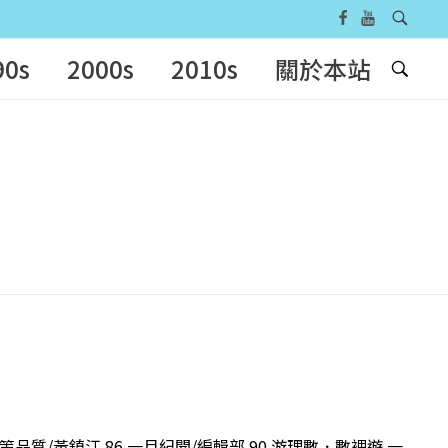
90s
2000s
2010s
關於本站
決策品質/黃鎮江 86 一月紀聞/編輯部 90 游理數．數裡遊 一