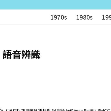
1970s
1980s
19
故事 語音辨識
人機互動 巧思無限/編輯部 84 評論 從iPhone 5大賣，看4G