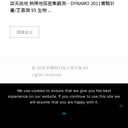
談天說地 熱帶地區密集觀測—DYNAMO 2011實驗計
畫/王嘉琪 95 生物 ...
閱讀全文
© 2026 科學月刊五十年大全 All
rights reserved.
We use cookies to ensure that we give you the best
experience on our website. If you continue to use this site we
will assume that you are happy with it.
Ok