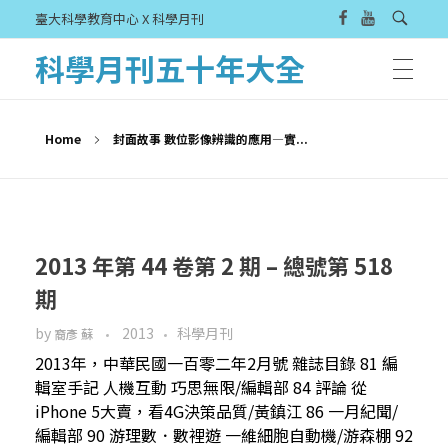
臺大科學教育中心 X 科學月刊
科學月刊五十年大全
Home
封面故事 數位影像辨識的應用—實...
2013 年第 44 卷第 2 期 – 總號第 518
期
by
2013
科學月刊
裔彥 蘇
2013年，中華民國一百零二年2月號 雜誌目錄 81 編
輯室手記 人機互動 巧思無限/編輯部 84 評論 從
iPhone 5大賣，看4G決策品質/黃鎮江 86 一月紀聞/
編輯部 90 游理數．數裡遊 一維細胞自動機/游森棚 92