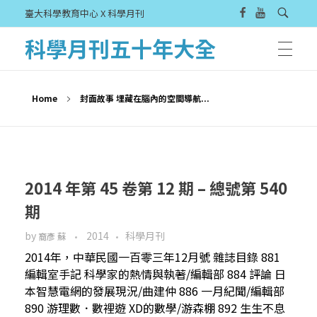
臺大科學教育中心 X 科學月刊
科學月刊五十年大全
Home
封面故事 埋藏在腦內的空間導航...
2014 年第 45 卷第 12 期 – 總號第 540
期
by
2014
科學月刊
裔彥 蘇
2014年，中華民國一百零三年12月號 雜誌目錄 881
編輯室手記 科學家的熱情與執著/編輯部 884 評論 日
本智慧電網的發展現況/曲建仲 886 一月紀聞/編輯部
890 游理數．數裡遊 XD的數學/游森棚 892 生生不息