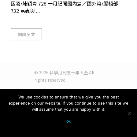
困窘/陳穎青 728 一月紀聞國內篇／國外篇/編輯部
732 昆蟲與 ...
閱讀全文
© 2026 科學月刊五十年大全 All
rights reserved.
We use cookies to ensure that we give you the best
experience on our website. If you continue to use this site we
will assume that you are happy with it.
Ok