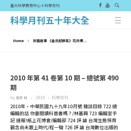
臺大科學教育中心 X 科學月刊
科學月刊五十年大全
Home
封面故事 《金氏紀錄區》花卉博...
2010 年第 41 卷第 10 期 – 總號第 490
期
by
2010
科學月刊
裔彥 蘇
2010年，中華民國九十九年10月號 雜誌目錄 722 總
編輯的話 你要閱讀科普書嗎？/林基興 723 編輯室手
記 速報!紙上花博會/編輯部 724 評 論 台灣生態保育
觀念尚未跟上時代/程一駿 726 評 論 台灣數位出版的