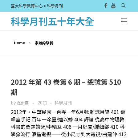
臺大科學教育中心 X 科學月刊
科學月刊五十年大全
Home
家雞的馴養
2012 年第 43 卷第 6 期 – 總號第 510
期
by
2012
科學月刊
裔彥 蘇
2012年，中華民國一百零一年6月號 雜誌目錄 401 編
輯室手記 百年一涂靈/連以婷 404 評論 從高中物理教
科書的問題談起/李精益 406 一月紀聞/編輯部 410 科
學@流行 液晶電視——從小尺寸到大電視/曲建仲 412