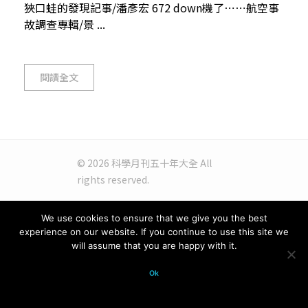
狹口蛙的發現記事/潘彥宏 672 down機了⋯⋯航空事
故調查專輯/景 ...
閱讀全文
© 2026 科學月刊五十年大全 All
rights reserved.
We use cookies to ensure that we give you the best
experience on our website. If you continue to use this site we
will assume that you are happy with it.
Ok