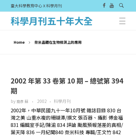
臺大科學教育中心 X 科學月刊
科學月刊五十年大全
Home
奈米晶體在生物檢測上的應用
2002 年第 33 卷第 10 期 – 總號第 394
期
by
2002
科學月刊
裔彥 蘇
2002年，中華民國九十一年10月號 雜誌目錄 830 台
灣之美 山重水複的珊瑚潭/撰文 張百器、攝影 傅金福
831 編輯室手記/陳渝 834 評論 颱風預報落差的真相/
葉天降 836 一月紀聞840 奈米科技 專輯/王文竹 842