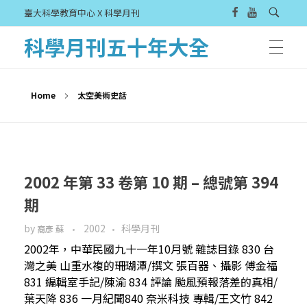
臺大科學教育中心 X 科學月刊
科學月刊五十年大全
Home
太空美術史話
2002 年第 33 卷第 10 期 – 總號第 394
期
by
2002
科學月刊
裔彥 蘇
2002年，中華民國九十一年10月號 雜誌目錄 830 台
灣之美 山重水複的珊瑚潭/撰文 張百器、攝影 傅金福
831 編輯室手記/陳渝 834 評論 颱風預報落差的真相/
葉天降 836 一月紀聞840 奈米科技 專輯/王文竹 842