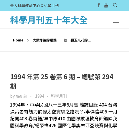
臺大科學教育中心 X 科學月刊
科學月刊五十年大全
Home
大爆炸後的遺骸──談一顆玉米花的...
1994 年第 25 卷第 6 期 – 總號第 294
期
by
1994
科學月刊
裔彥 蘇
1994年，中華民國八十三年6月號 雜誌目錄 404 台灣
決策者有魄力舖條太空實驗之路嗎？/李傑信406 一月
紀聞408 卷首語/牟中原410 由國際數理教育評鑑談我
國科學教育/楊榮祥426 國際化學奧林匹亞競賽與化學